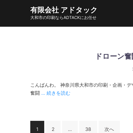
コ
有限会社 アドタック
ン
大和市の印刷ならADTACKにお任せ
テ
ン
ツ
へ
ス
ドローン奮
キ
ッ
プ
こんばんわ。 神奈川県大和市の印刷・企画・デ
奮闘
… 続きを読む
投
1
2
…
38
次へ