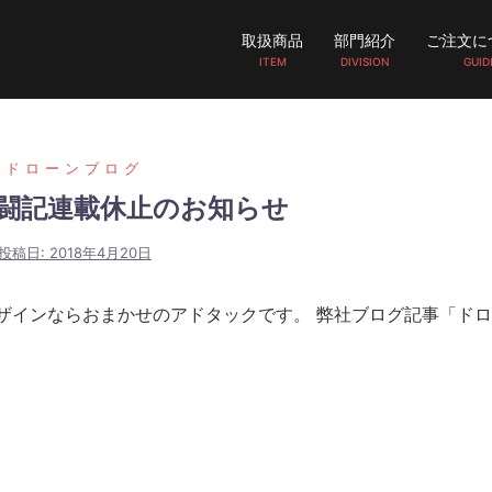
取扱商品
部門紹介
ご注文に
ITEM
DIVISION
GUID
ドローンブログ
闘記連載休止のお知らせ
投稿日:
2018年4月20日
ザインならおまかせのアドタックです。 弊社ブログ記事「ド