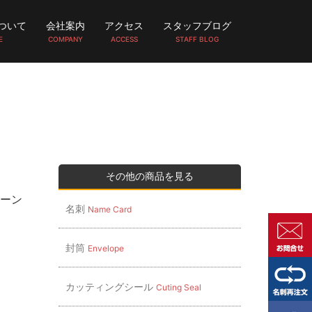
ついて
会社案内
アクセス
スタッフブログ
E
COMPANY
ACCESS
STAFF BLOG
その他の商品を見る
ローン
名刺
Name Card
封筒
Envelope
カッティングシール
Cuting Seal