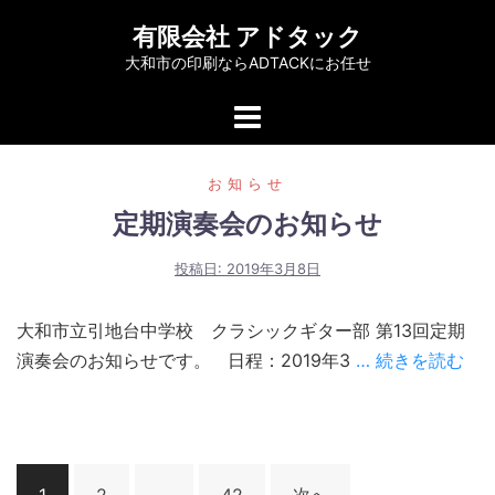
コ
有限会社 アドタック
ン
大和市の印刷ならADTACKにお任せ
テ
ン
ツ
へ
お知らせ
ス
定期演奏会のお知らせ
キ
ッ
投稿日:
2019年3月8日
プ
大和市立引地台中学校 クラシックギター部 第13回定期
演奏会のお知らせです。 日程：2019年3
… 続きを読む
投