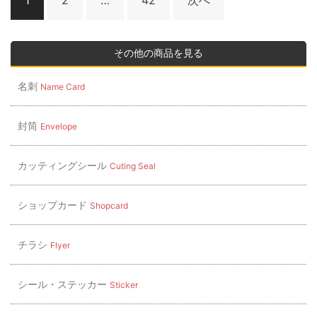
1
2
…
42
次へ
稿
ナ
その他の商品を見る
ビ
ゲ
名刺
Name Card
ー
シ
封筒
Envelope
ョ
ン
カッティングシール
Cuting Seal
ショップカード
Shopcard
チラシ
Flyer
シール・ステッカー
Sticker